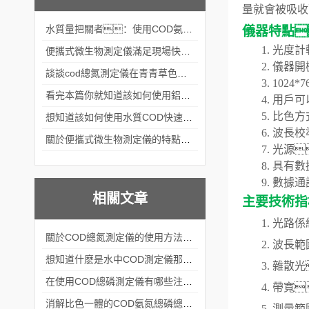
量就會被吸收
水質量把關者：使用COD氨氮快速測定儀確保安全標準
儀器特點
1.
光度計
便攜式微生物測定儀滿足現場快速檢測的需求
2.
儀器開
談談cod總氮測定儀在青青草色视频中的應用案例
3.
1024*7
看完本篇你就知道該如何使用鋁合金電動隔膜泵了
4.
用戶可
5.
比色方
想知道該如何使用水質COD快速測定儀就不要錯過本篇
6.
波長校
關於便攜式微生物測定儀的特點分享
7.
光源

8.
具有數
9.
數據通
相關文章
主要
技術指
1.
光路係
關於COD總氮測定儀的使用方法看完本篇你就知道了
2.
波長範
想知道什麽是水中COD測定儀那就不要錯過本篇
3.
雜散光
在使用COD總磷測定儀有哪些注意事項呢
4.
帶寬
消解比色一體的COD氨氮總磷總氮測定儀|上海青青草下载安装
5.
測量範