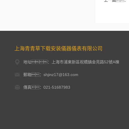
上一篇：
上海青青草下载安装儀器儀表有限公司
地址：上海市浦東新區祝橋鎮金亮路52號A棟
郵箱：shjinz17@163.com
傳真：021-51687983