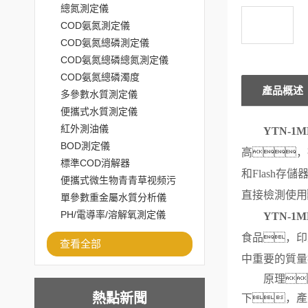
總氮測定儀
COD氨氮測定儀
COD氨氮總磷測定儀
COD氨氮總磷總氮測定儀
COD氨氮總磷濁度
產品概述
多參數水質測定儀
便攜式水質測定儀
紅外測油儀
YTN-1M
BOD測定儀
高
，
標準COD消解器
和
Flash
存儲
便攜式微生物青青草视频污
直接檢測使用
APP
單參數重金屬水質分析儀
PH/電導率/溶解氧測定儀
YTN-1M
食品
，
印
查看全部
中重要的質量
原理
熱點新聞
下，產