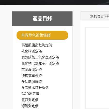
您的位置
產品目錄
青青草色视频儀器
高錳酸鹽指數測定儀
硫化物測定儀
餘氯總氯二氧化氯測定儀
氯化物（氯離子）測定儀
重金屬測定儀
便攜式電導儀
多功能消解儀
多參數水質分析儀
COD測定儀
氨氮測定儀
總磷測定儀