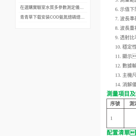
在選購實驗室水質多參數測定儀時要考慮這幾個關鍵問題
6.
示值下
青青草下载安装COD氨氮總磷總氮測定儀能用在哪些地方呢
7.
波長準
8.
波長重
9.
透射比
10.
穩定
11.
顯示
12.
數據
13.
主機
14.
消解
測量項目及
序號
測
1
配置清單