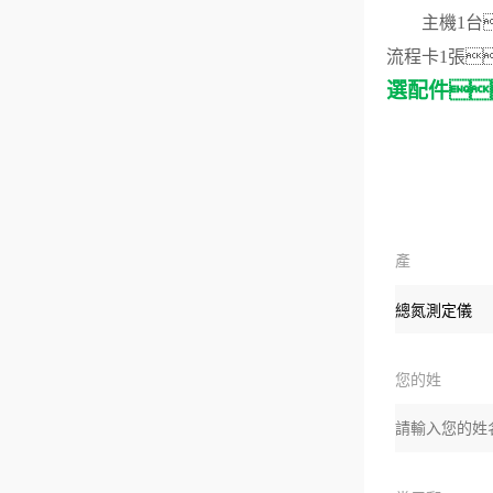
主機
1台
流程卡
1張
選
配
件

產
品：
您的姓
名：