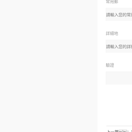
常用郵
箱
詳細地
址：
驗證
碼：
請輸入計算結
拉伯數字）
如：三