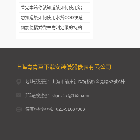
看完本篇你就知道該如何使用鋁合金電動隔膜泵了
想知道該如何使用水質COD快速測定儀就不要錯過本篇
關於便攜式微生物測定儀的特點分享
上海青青草下载安装儀器儀表有限公司
地址：上海市浦東新區祝橋鎮金亮路52號A棟
郵箱：shjinz17@163.com
傳真：021-51687983