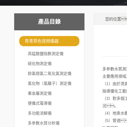
您的位置
產品目錄
青青草色视频儀器
高錳酸鹽指數測定儀
硫化物測定儀
多參數水質測
餘氯總氯二氧化氯測定儀
主要應用領域
氯化物（氯離子）測定儀
（1）由於泄
指導優化工藝
重金屬測定儀
（3）對多個
便攜式電導儀
況。
多功能消解儀
（4）地表水
（5）管道
多參數水質分析儀