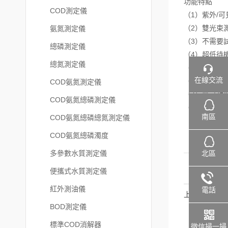
功能特點
COD測定儀
（1）紫外/可
（2）雙光束
氨氮測定儀
（3）不需要
總磷測定儀
（4）超低待
總氮測定儀
（5）0.3-
在線交流
（6）閃爍氙
COD氨氮測定儀
（7）無可動
COD氨氮總磷測定儀
（8）多可測
南區
COD氨氮總磷總氮測定儀
COD氨氮總磷濁度
北區
多參數水質測定儀
便攜式水質測定儀
紅外測油儀
電話
上一篇
BOD測定儀
標準COD消解器
微信掃一掃