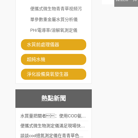
便攜式微生物青青草视频污
APP
單參數重金屬水質分析儀
PH/電導率/溶解氧測定儀
水質前處理儀器
超純水機
淨化設備臭氧發生器
熱點新聞
水質量把關者：使用COD氨氮快速測定儀確保安全標準
便攜式微生物測定儀滿足現場快速檢測的需求
談談cod總氮測定儀在青青草色视频中的應用案例